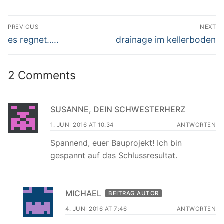
Beitrags-
PREVIOUS
NEXT
Navigation
Previous
Next
es regnet…..
drainage im kellerboden
post:
post:
2 Comments
SUSANNE, DEIN SCHWESTERHERZ
1. JUNI 2016 AT 10:34
ANTWORTEN
Spannend, euer Bauprojekt! Ich bin
gespannt auf das Schlussresultat.
MICHAEL
BEITRAG AUTOR
4. JUNI 2016 AT 7:46
ANTWORTEN