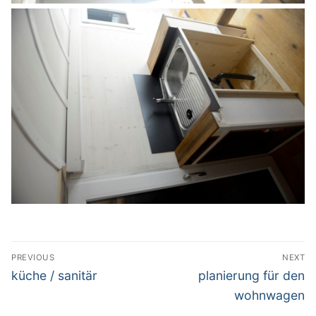
Beitrags-
PREVIOUS
NEXT
Navigation
Previous
Next
küche / sanitär
planierung für den
post:
post:
wohnwagen