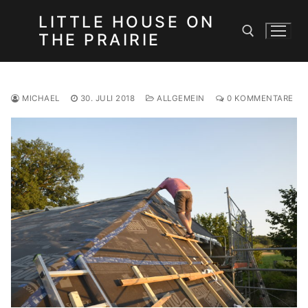
Zum
LITTLE HOUSE ON
Inhalt
THE PRAIRIE
springen
Suchen nach:
MICHAEL
30. JULI 2018
ALLGEMEIN
0 KOMMENTARE