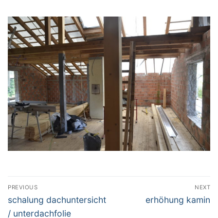
Beitrags-
PREVIOUS
NEXT
Navigation
Previous
Next
schalung dachuntersicht
erhöhung kamin
post:
post:
/ unterdachfolie