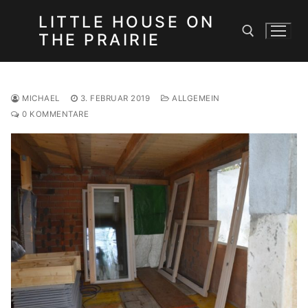
Zum
LITTLE HOUSE ON
Inhalt
THE PRAIRIE
springen
Suchen nach:
MICHAEL
3. FEBRUAR 2019
ALLGEMEIN
0 KOMMENTARE