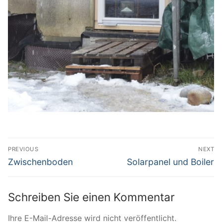
Beitrags-
PREVIOUS
NEXT
Navigation
Previous
Next
Zwischenboden
Solarpanel und Boiler
post:
post:
Schreiben Sie einen Kommentar
Ihre E-Mail-Adresse wird nicht veröffentlicht.